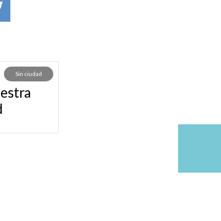
Sin ciudad
estra
d