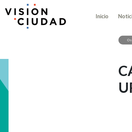
Inicio
Notic
Os
C
U