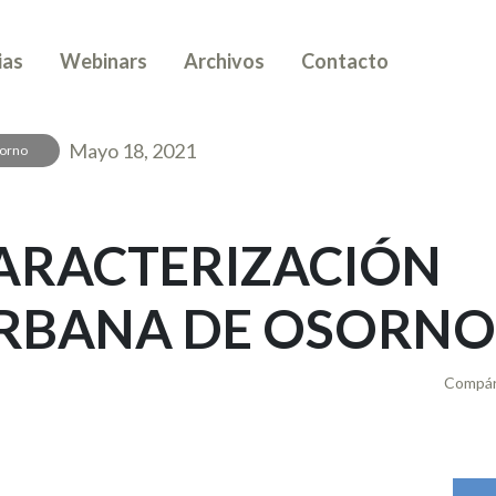
ias
Webinars
Archivos
Contacto
Mayo 18, 2021
orno
ARACTERIZACIÓN
RBANA DE OSORNO
Compár